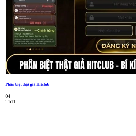
Phân biệt thật giả Hitclub
04
Th11