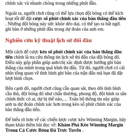
chính xác và nhanh chóng trong những phút đầu.
Ngoài ra, người chơi cũng có thể lựa chọn đội bóng có thể kích
hoạt tốt để đặt
cược số phút chính xác của bàn thắng đầu tiên
. Những đội bóng này sức khỏe dẻo dai, có thể tạo ra bất ngờ,
ghi bàn ở những phút đầu trong dự đoán của anh em.
Nghiên cứu kỹ thuật lịch sử đối đầu
Một cách để cược
kèo số phút chính xác của bàn thắng đầu
tiên
chính là tra cứu thông tin lịch sử thi đấu của đội bóng đó.
Điều này góp phần giúp anh/chị xác định được hướng ghi bàn
thắng của mình trong quá trình thi đấu. Từ đó, người chơi có cái
nhìn tổng quan về tình hình ghi bàn của trận đấu mà bạn đã đặt
lượt bình chọn.
Bên cạnh đó, người chơi cũng cần quan sát, theo dõi tình hình
cầu thủ, đội bóng đó như chấn thương, phong độ, đội hình ra sân
chính thức có ai, dự bị thế nào,… Toàn bộ thông tin này giúp
anh ta dự đoán chính xác hơn trong kèo số phút chính xác của
bàn thắng đầu tiên.
Để hiểu rõ hơn về các chiến lược cược kèo Winning Margin, hãy
tham khảo thêm bài đọc về:
Khám Phá Kèo Winning Margin
Trong Cá Cược Bóng Đá Trực Tuyến
.