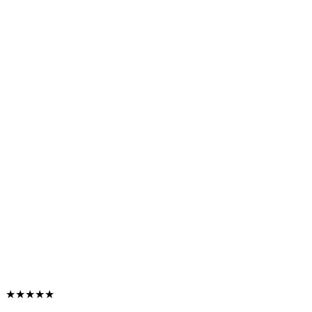
★★★★★