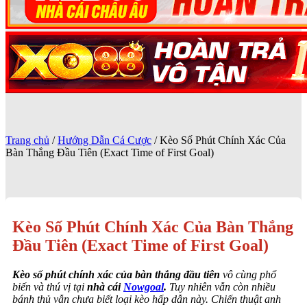
Trang chủ
/
Hướng Dẫn Cá Cược
/
Kèo Số Phút Chính Xác Của
Bàn Thắng Đầu Tiên (Exact Time of First Goal)
Kèo Số Phút Chính Xác Của Bàn Thắng
Đầu Tiên (Exact Time of First Goal)
Kèo số phút chính xác của bàn thắng đầu tiên
vô cùng phổ
biến và thú vị tại
nhà cái
Nowgoal
.
Tuy nhiên vẫn còn nhiều
bánh thủ vẫn chưa biết loại kèo hấp dẫn này. Chiến thuật anh