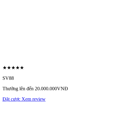
★★★★★
SV88
Thưởng lên đến 20.000.000VNĐ
Đặt cược
Xem review