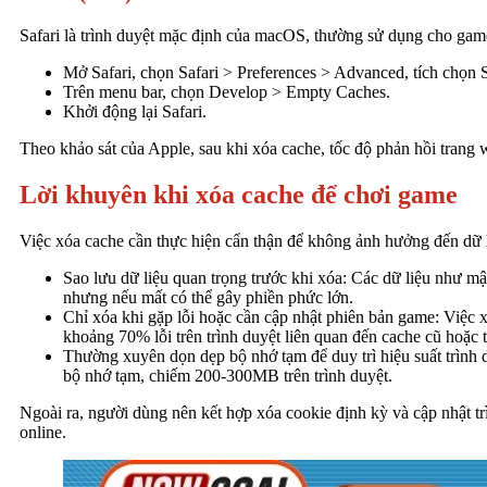
Safari là trình duyệt mặc định của macOS, thường sử dụng cho g
Mở Safari, chọn Safari > Preferences > Advanced, tích chọ
Trên menu bar, chọn Develop > Empty Caches.
Khởi động lại Safari.
Theo khảo sát của Apple, sau khi xóa cache, tốc độ phản hồi trang w
Lời khuyên khi xóa cache để chơi game
Việc xóa cache cần thực hiện cẩn thận để không ảnh hưởng đến dữ li
Sao lưu dữ liệu quan trọng trước khi xóa: Các dữ liệu như mậ
nhưng nếu mất có thể gây phiền phức lớn.
Chỉ xóa khi gặp lỗi hoặc cần cập nhật phiên bản game: Việc x
khoảng 70% lỗi trên trình duyệt liên quan đến cache cũ hoặc tậ
Thường xuyên dọn dẹp bộ nhớ tạm để duy trì hiệu suất trình du
bộ nhớ tạm, chiếm 200-300MB trên trình duyệt.
Ngoài ra, người dùng nên kết hợp xóa cookie định kỳ và cập nhật trì
online.