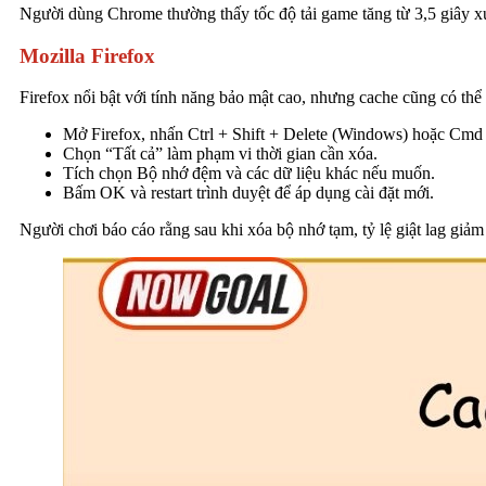
Người dùng Chrome thường thấy tốc độ tải game tăng từ 3,5 giây x
Mozilla Firefox
Firefox nổi bật với tính năng bảo mật cao, nhưng cache cũng có thể 
Mở Firefox, nhấn Ctrl + Shift + Delete (Windows) hoặc Cmd 
Chọn “Tất cả” làm phạm vi thời gian cần xóa.
Tích chọn Bộ nhớ đệm và các dữ liệu khác nếu muốn.
Bấm OK và restart trình duyệt để áp dụng cài đặt mới.
Người chơi báo cáo rằng sau khi xóa bộ nhớ tạm, tỷ lệ giật lag g