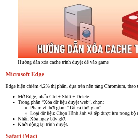
Hướng dẫn xóa cache trình duyệt để vào game
Microsoft Edge
Edge hiện chiếm 4,2% thị phần, dựa trên nền tảng Chromium, thao 
Mở Edge, nhấn Ctrl + Shift + Delete.
Trong phần “Xóa dữ liệu duyệt web”, chọn:
Phạm vi thời gian: “Tất cả thời gian”.
Loại dữ liệu: Chọn Hình ảnh và tệp được lưu trong bộ
Nhấn Xóa ngay bây giờ.
Khởi động lại trình duyệt.
Safari (Mac)