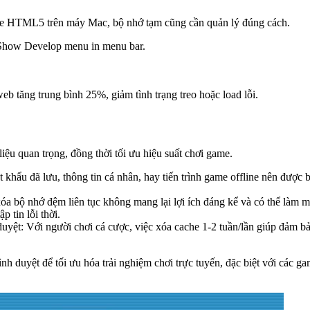
ame HTML5 trên máy Mac, bộ nhớ tạm cũng cần quản lý đúng cách.
n Show Develop menu in menu bar.
eb tăng trung bình 25%, giảm tình trạng treo hoặc load lỗi.
ệu quan trọng, đồng thời tối ưu hiệu suất chơi game.
t khẩu đã lưu, thông tin cá nhân, hay tiến trình game offline nên đư
óa bộ nhớ đệm liên tục không mang lại lợi ích đáng kể và có thể làm mấ
p tin lỗi thời.
yệt: Với người chơi cá cược, việc xóa cache 1-2 tuần/lần giúp đảm bảo t
nh duyệt để tối ưu hóa trải nghiệm chơi trực tuyến, đặc biệt với các g