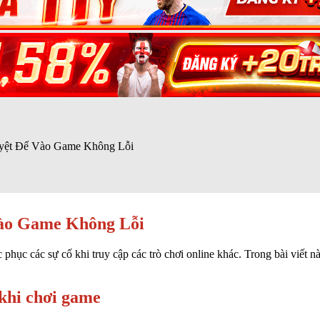
yệt Để Vào Game Không Lỗi
ào Game Không Lỗi
hục các sự cố khi truy cập các trò chơi online khác. Trong bài viết n
 khi chơi game