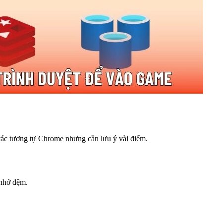
tác tương tự Chrome nhưng cần lưu ý vài điểm.
 nhớ đệm.