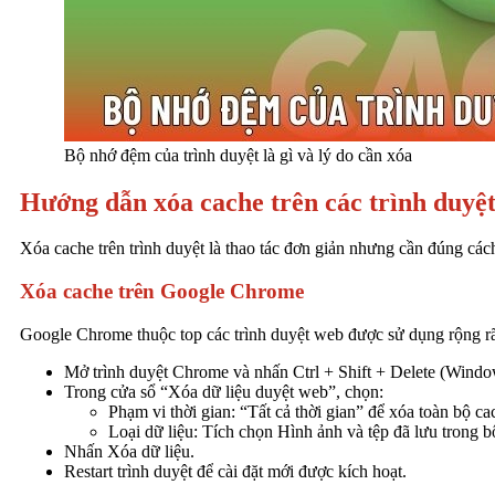
Bộ nhớ đệm của trình duyệt là gì và lý do cần xóa
Hướng dẫn xóa cache trên các trình duyệt
Xóa cache trên trình duyệt là thao tác đơn giản nhưng cần đúng các
Xóa cache trên Google Chrome
Google Chrome thuộc top các trình duyệt web được sử dụng rộng rãi 
Mở trình duyệt Chrome và nhấn Ctrl + Shift + Delete (Windo
Trong cửa sổ “Xóa dữ liệu duyệt web”, chọn:
Phạm vi thời gian: “Tất cả thời gian” để xóa toàn bộ ca
Loại dữ liệu: Tích chọn Hình ảnh và tệp đã lưu trong 
Nhấn Xóa dữ liệu.
Restart trình duyệt để cài đặt mới được kích hoạt.